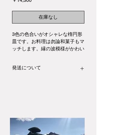
￥14,300
格
在庫なし
3色の色合いがオシャレな楕円形
皿です。お料理は勿論和菓子もマ
ッチします。縁の波模様がかわい
いペア盛り皿です。
発送について
こちらの作品は
紙箱
での梱包発送とな
ります。
木箱や熨斗のご希望の方はご注文前に
お問い合わせフォームにあります「大
和春信松緑窯」までお電話またはメー
ルにてお問い合わせください。