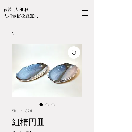
萩焼 大和 稔
大和春信松緑窯元
SKU： C24
組楕円皿
価