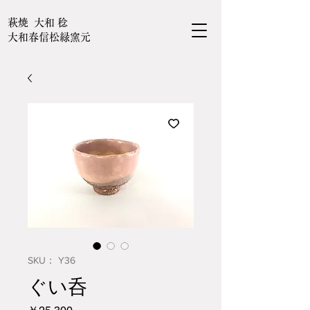
萩焼 大和 稔
大和春信松緑窯元
SKU： Y36
ぐい呑
価