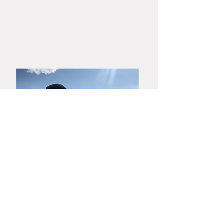
こちらの作品は
木箱
での梱包発送とな
ります。
熨斗のご希望の方はご注文前にお問い
合わせフォームにあります「大和春信
松緑窯」までお電話またはメールにて
お問い合わせください。
​山口・萩焼
大和春信松緑窯元
大和 稔 陶房
753-0001
​山口市宮野上3630