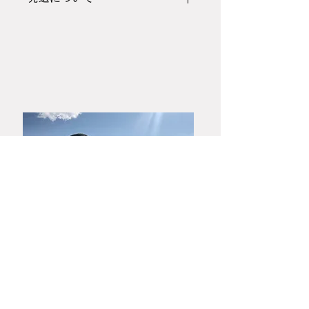
こちらの作品は
紙箱
での梱包発送とな
ります。
木箱や熨斗のご希望の方はご注文前に
お問い合わせフォームにあります「大
和春信松緑窯」までお電話またはメー
ルにてお問合せください。
​山口・萩焼
大和春信松緑窯元
大和 稔 陶房
753-0001