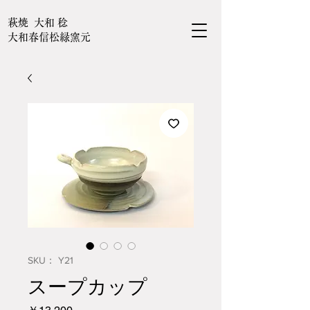
萩焼 大和 稔
大和春信松緑窯元
SKU： Y21
スープカップ
価