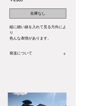
￥9,900
格
在庫なし
縦に細い線を入れて見る方向によ
り
色んな表情があります。
持ちやすいビアグラスです。
ビールがまろやかに感じます。
発送について
こちらの作品は
紙箱
での梱包発送とな
ります。
木箱や熨斗のご希望の方はご注文前に
お問い合わせフォームにあります「大
和春信松緑窯」までお電話またはメー
ルにてお問い合わせください。