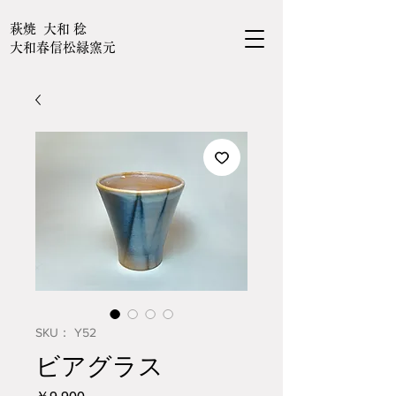
萩焼 大和 稔
大和春信松緑窯元
SKU： Y52
ビアグラス
価