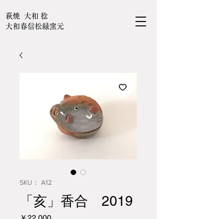
萩焼 大和 稔
大和春信松緑窯元
SKU： A12
「亥」香合 2019
価
￥22,000