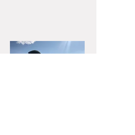
こちらの作品は
木箱
での梱包発送とな
ります。
熨斗のご希望の方はご注文前にお問い
合わせフォームにあります「大和春信
松緑窯」までお電話またはメールにて
お問い合わせください。
​山口・萩焼
大和春信松緑窯元
大和 稔 陶房
753-0001
​山口市宮野上3630
TEL :
083-928-0460