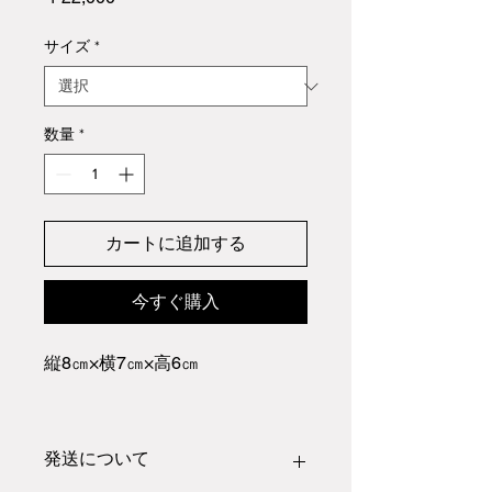
格
サイズ
*
数量
*
カートに追加する
今すぐ購入
縦8㎝×横7㎝×高6㎝
発送について