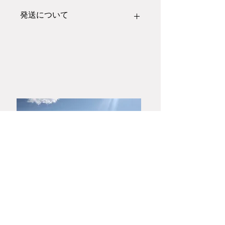
発送について
こちらの作品は
紙箱
での梱包発送とな
ります。
木箱や熨斗のご希望の方はご注文前に
お問い合わせフォームにあります「大
和春信松緑窯」までお電話またはメー
ルにてお問い合わせください。
​山口・萩焼
大和春信松緑窯元
大和 稔 陶房