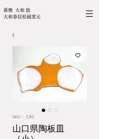
萩焼 大和 稔
大和春信松緑窯元
SKU： C40
山口県陶板皿
（小）