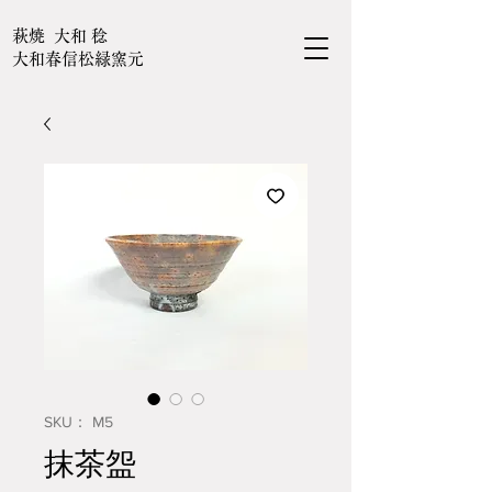
萩焼 大和 稔
大和春信松緑窯元
SKU： M5
抹茶盌