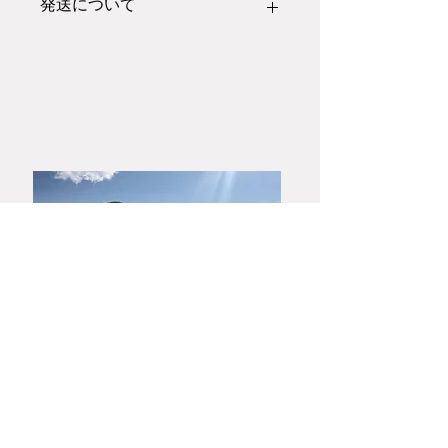
発送について
こちらの作品は
木箱
での梱包発送とな
ります。
熨斗のご希望の方はご注文前にお問い
合わせフォームにあります「大和春信
松緑窯」までお電話またはメールにて
お問い合わせください。
​山口・萩焼
大和春信松緑窯元
大和 稔 陶房